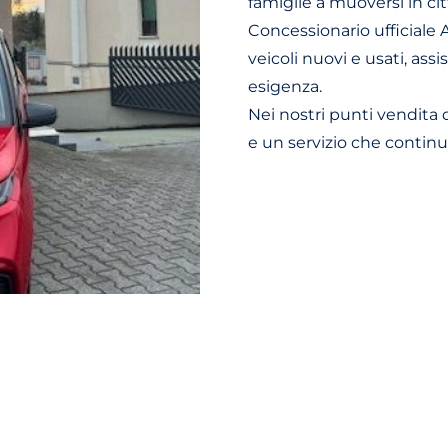
famiglie a muoversi in ci
Concessionario ufficiale
veicoli nuovi e usati, ass
esigenza.
Nei nostri punti vendita 
e un servizio che continu