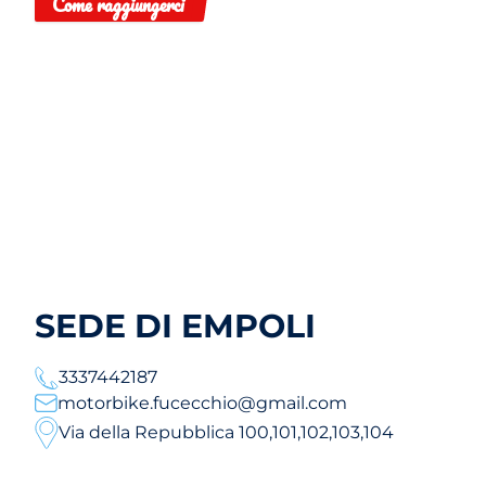
Come raggiungerci
SEDE DI EMPOLI
3337442187
motorbike.fucecchio@gmail.com
Via della Repubblica 100,101,102,103,104