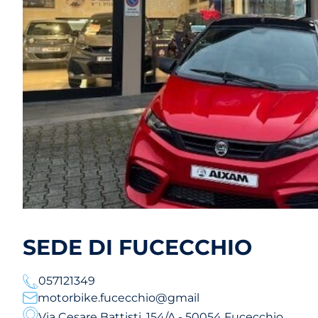
SEDE DI FUCECCHIO
057121349
motorbike.fucecchio@gmail
Via Cesare Battisti, 154/A - 50054 Fucecchio