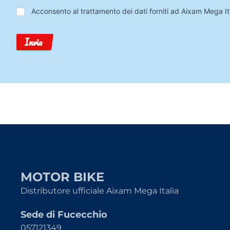
Trattamento
Acconsento al trattamento dei dati forniti ad Aixam Mega Ita
Dati
Invia
MOTOR BIKE
Distributore ufficiale Aixam Mega Italia
Sede di Fucecchio
057121349