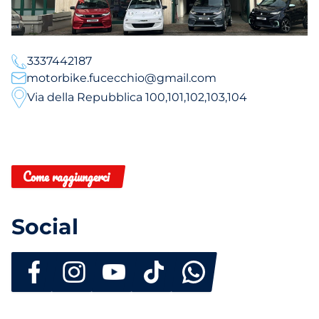
3337442187
motorbike.fucecchio@gmail.com
Via della Repubblica 100,101,102,103,104
Come raggiungerci
Social