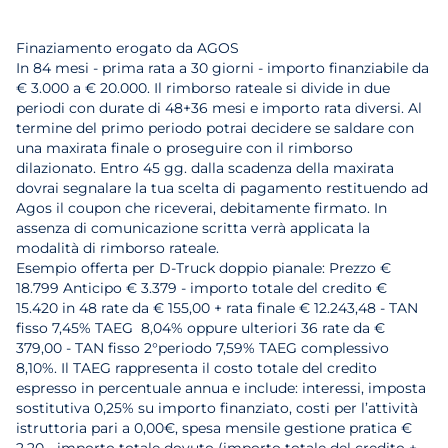
Finaziamento erogato da AGOS
In 84 mesi - prima rata a 30 giorni - importo finanziabile da
€ 3.000 a € 20.000. Il rimborso rateale si divide in due
periodi con durate di 48+36 mesi e importo rata diversi. Al
termine del primo periodo potrai decidere se saldare con
una maxirata finale o proseguire con il rimborso
dilazionato. Entro 45 gg. dalla scadenza della maxirata
dovrai segnalare la tua scelta di pagamento restituendo ad
Agos il coupon che riceverai, debitamente firmato. In
assenza di comunicazione scritta verrà applicata la
modalità di rimborso rateale.
Esempio offerta per D-Truck doppio pianale: Prezzo €
18.799 Anticipo € 3.379 - importo totale del credito €
15.420 in 48 rate da € 155,00 + rata finale € 12.243,48 - TAN
fisso 7,45% TAEG 8,04% oppure ulteriori 36 rate da €
379,00 - TAN fisso 2°periodo 7,59% TAEG complessivo
8,10%. Il TAEG rappresenta il costo totale del credito
espresso in percentuale annua e include: interessi, imposta
sostitutiva 0,25% su importo finanziato, costi per l’attività
istruttoria pari a 0,00€, spesa mensile gestione pratica €