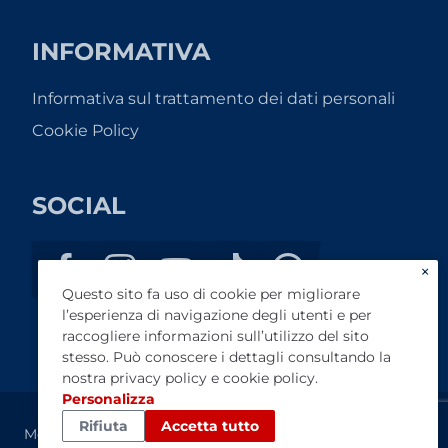
INFORMATIVA
Informativa sul trattamento dei dati personali
Cookie Policy
SOCIAL
×
Questo sito fa uso di cookie per migliorare
l’esperienza di navigazione degli utenti e per
raccogliere informazioni sull’utilizzo del sito
stesso. Può conoscere i dettagli consultando la
nostra
privacy policy
e
cookie policy
.
Personalizza
Rifiuta
Accetta tutto
Motor Bike di Benvenuti Liviana - P.I. 03953470485