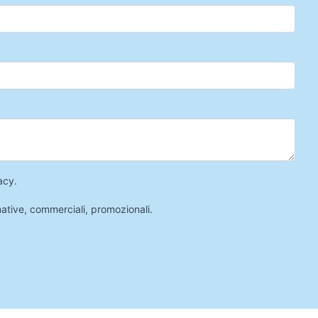
acy
.
mative, commerciali, promozionali.