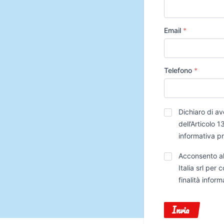
Email
*
Telefono
*
Privacy
*
Dichiaro di av
dell’Articolo
informativa p
Trattamento
Acconsento al
Dati
Italia srl per
finalità infor
Invia